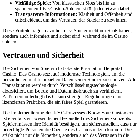
Vielfältige Spiele:
Von klassischen Slots bis hin zu
spannenden Live-Casino-Spielen ist für jeden etwas dabei.
Transparente Informationen:
Klarheit und Offenheit sind
entscheidend, um das Vertrauen der Spieler zu gewinnen.
Diese Vorteile tragen dazu bei, dass Spieler nicht nur Spaß haben,
sondern auch informiert und sicher sind, während sie im Casino
spielen.
Vertrauen und Sicherheit
Die Sicherheit von Spielern hat oberste Priorität im Betportal
Casino. Das Casino setzt auf modernste Technologien, um die
persönlichen und finanziellen Daten seiner Spieler zu schützen. Alle
Transaktionen werden durch Verschlüsselungstechnologie
abgesichert, um Betrug und Datenmissbrauch zu verhindern.
Außerdem unterliegt das Casino strengen Regulierungen und
lizenzierten Praktiken, die ein faires Spiel garantieren.
Die Implementierung des KYC-Prozesses (Know Your Customer)
ist ebenfalls ein wesentlicher Bestandteil des Sicherheitskonzepts.
Spieler müssen ihre Identität bestätigen, um sicherzustellen, dass nur
berechtigte Personen die Dienste des Casinos nutzen können. Dies
stärkt nicht nur die Sicherheit, sondern auch das Vertrauen in die