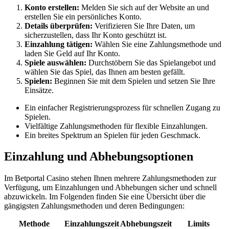
Konto erstellen:
Melden Sie sich auf der Website an und
erstellen Sie ein persönliches Konto.
Details überprüfen:
Verifizieren Sie Ihre Daten, um
sicherzustellen, dass Ihr Konto geschützt ist.
Einzahlung tätigen:
Wählen Sie eine Zahlungsmethode und
laden Sie Geld auf Ihr Konto.
Spiele auswählen:
Durchstöbern Sie das Spielangebot und
wählen Sie das Spiel, das Ihnen am besten gefällt.
Spielen:
Beginnen Sie mit dem Spielen und setzen Sie Ihre
Einsätze.
Ein einfacher Registrierungsprozess für schnellen Zugang zu
Spielen.
Vielfältige Zahlungsmethoden für flexible Einzahlungen.
Ein breites Spektrum an Spielen für jeden Geschmack.
Einzahlung und Abhebungsoptionen
Im Betportal Casino stehen Ihnen mehrere Zahlungsmethoden zur
Verfügung, um Einzahlungen und Abhebungen sicher und schnell
abzuwickeln. Im Folgenden finden Sie eine Übersicht über die
gängigsten Zahlungsmethoden und deren Bedingungen:
Methode
Einzahlungszeit
Abhebungszeit
Limits