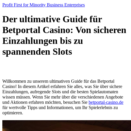
Skip
Profit First for Minority Business Enterprises
to
content
Der ultimative Guide für
Betportal Casino: Von sicheren
Einzahlungen bis zu
spannenden Slots
Willkommen zu unserem ultimativen Guide für das Betportal
Casino! In diesem Artikel erfahren Sie alles, was Sie über sichere
Einzahlungen, aufregende Slots und die besten Spielautomaten
wissen müssen. Wenn Sie mehr über die verschiedenen Angebote
und Aktionen erfahren möchten, besuchen Sie
betportal-casino.de
für wertvolle Tipps und Informationen, um Ihr Spielerlebnis zu
optimieren.