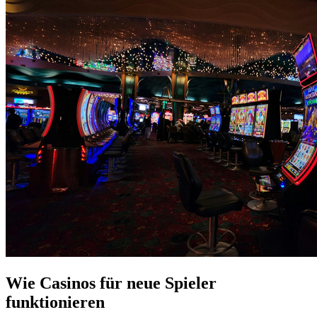
Wie Casinos für neue Spieler
funktionieren