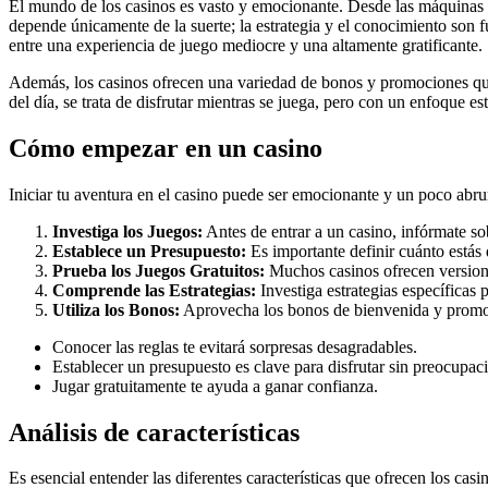
El mundo de los casinos es vasto y emocionante. Desde las máquinas tra
depende únicamente de la suerte; la estrategia y el conocimiento son
entre una experiencia de juego mediocre y una altamente gratificante.
Además, los casinos ofrecen una variedad de bonos y promociones que 
del día, se trata de disfrutar mientras se juega, pero con un enfoque est
Cómo empezar en un casino
Iniciar tu aventura en el casino puede ser emocionante y un poco ab
Investiga los Juegos:
Antes de entrar a un casino, infórmate sob
Establece un Presupuesto:
Es importante definir cuánto estás 
Prueba los Juegos Gratuitos:
Muchos casinos ofrecen versiones 
Comprende las Estrategias:
Investiga estrategias específicas 
Utiliza los Bonos:
Aprovecha los bonos de bienvenida y promoci
Conocer las reglas te evitará sorpresas desagradables.
Establecer un presupuesto es clave para disfrutar sin preocupac
Jugar gratuitamente te ayuda a ganar confianza.
Análisis de características
Es esencial entender las diferentes características que ofrecen los ca