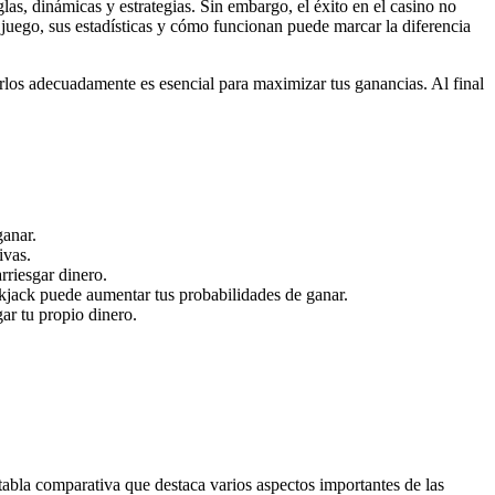
as, dinámicas y estrategias. Sin embargo, el éxito en el casino no
juego, sus estadísticas y cómo funcionan puede marcar la diferencia
los adecuadamente es esencial para maximizar tus ganancias. Al final
ganar.
ivas.
rriesgar dinero.
ackjack puede aumentar tus probabilidades de ganar.
ar tu propio dinero.
 tabla comparativa que destaca varios aspectos importantes de las