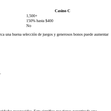
Casino C
1,500+
150% hasta $400
No
rezca una buena selección de juegos y generosos bonos puede aumentar
.