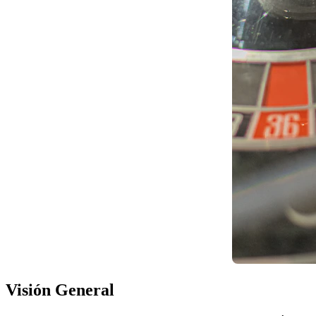
Visión General