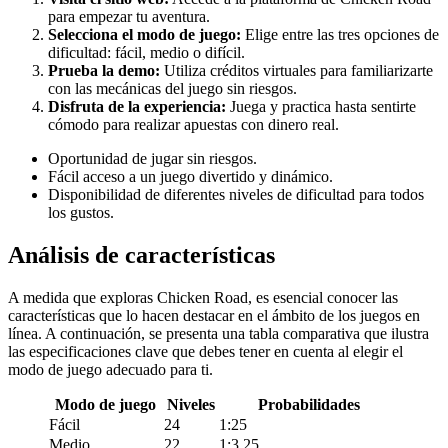
para empezar tu aventura.
Selecciona el modo de juego:
Elige entre las tres opciones de
dificultad: fácil, medio o difícil.
Prueba la demo:
Utiliza créditos virtuales para familiarizarte
con las mecánicas del juego sin riesgos.
Disfruta de la experiencia:
Juega y practica hasta sentirte
cómodo para realizar apuestas con dinero real.
Oportunidad de jugar sin riesgos.
Fácil acceso a un juego divertido y dinámico.
Disponibilidad de diferentes niveles de dificultad para todos
los gustos.
Análisis de características
A medida que exploras Chicken Road, es esencial conocer las
características que lo hacen destacar en el ámbito de los juegos en
línea. A continuación, se presenta una tabla comparativa que ilustra
las especificaciones clave que debes tener en cuenta al elegir el
modo de juego adecuado para ti.
Modo de juego
Niveles
Probabilidades
Fácil
24
1:25
Medio
22
1:3.25