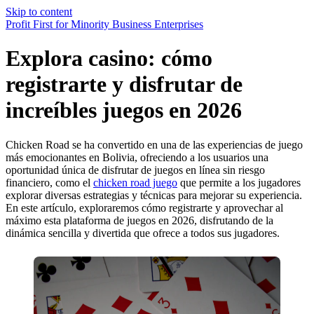
Skip to content
Profit First for Minority Business Enterprises
Explora casino: cómo
registrarte y disfrutar de
increíbles juegos en 2026
Chicken Road se ha convertido en una de las experiencias de juego
más emocionantes en Bolivia, ofreciendo a los usuarios una
oportunidad única de disfrutar de juegos en línea sin riesgo
financiero, como el
chicken road juego
que permite a los jugadores
explorar diversas estrategias y técnicas para mejorar su experiencia.
En este artículo, exploraremos cómo registrarte y aprovechar al
máximo esta plataforma de juegos en 2026, disfrutando de la
dinámica sencilla y divertida que ofrece a todos sus jugadores.