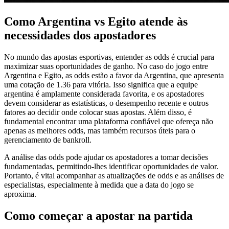
Como Argentina vs Egito atende às
necessidades dos apostadores
No mundo das apostas esportivas, entender as odds é crucial para
maximizar suas oportunidades de ganho. No caso do jogo entre
Argentina e Egito, as odds estão a favor da Argentina, que apresenta
uma cotação de 1.36 para vitória. Isso significa que a equipe
argentina é amplamente considerada favorita, e os apostadores
devem considerar as estatísticas, o desempenho recente e outros
fatores ao decidir onde colocar suas apostas. Além disso, é
fundamental encontrar uma plataforma confiável que ofereça não
apenas as melhores odds, mas também recursos úteis para o
gerenciamento de bankroll.
A análise das odds pode ajudar os apostadores a tomar decisões
fundamentadas, permitindo-lhes identificar oportunidades de valor.
Portanto, é vital acompanhar as atualizações de odds e as análises de
especialistas, especialmente à medida que a data do jogo se
aproxima.
Como começar a apostar na partida