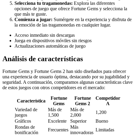
Selecciona tu tragamonedas:
Explora las diferentes
opciones de juego que ofrece Fortune Gems y selecciona la
que más te guste.
Comienza a jugar:
Sumérgete en la experiencia y disfruta de
la emoción de las tragamonedas en cualquier lugar.
Acceso inmediato sin descargas
Juega en dispositivos móviles sin riesgos
Actualizaciones automáticas de juego
Análisis de características
Fortune Gems y Fortune Gems 2 han sido diseñados para ofrecer
una experiencia de usuario óptima, destacando por su jugabilidad y
seguridad. A continuación, comparamos algunas características clave
de estos juegos con otros competidores en el mercado:
Fortune
Fortune
Competidor
Característica
Gems
Gems 2
A
Variedad de
Más de
Más de
1,200
juegos
1,500
2,000
Gráficos
Excelente
Superior
Bueno
Rondas de
Más
Frecuentes
Limitadas
bonificación
innovadoras