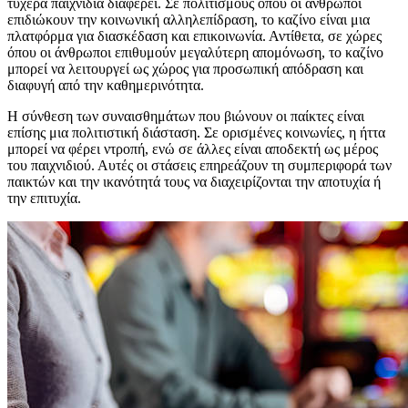
τυχερά παιχνίδια διαφέρει. Σε πολιτισμούς όπου οι άνθρωποι
επιδιώκουν την κοινωνική αλληλεπίδραση, το καζίνο είναι μια
πλατφόρμα για διασκέδαση και επικοινωνία. Αντίθετα, σε χώρες
όπου οι άνθρωποι επιθυμούν μεγαλύτερη απομόνωση, το καζίνο
μπορεί να λειτουργεί ως χώρος για προσωπική απόδραση και
διαφυγή από την καθημερινότητα.
Η σύνθεση των συναισθημάτων που βιώνουν οι παίκτες είναι
επίσης μια πολιτιστική διάσταση. Σε ορισμένες κοινωνίες, η ήττα
μπορεί να φέρει ντροπή, ενώ σε άλλες είναι αποδεκτή ως μέρος
του παιχνιδιού. Αυτές οι στάσεις επηρεάζουν τη συμπεριφορά των
παικτών και την ικανότητά τους να διαχειρίζονται την αποτυχία ή
την επιτυχία.