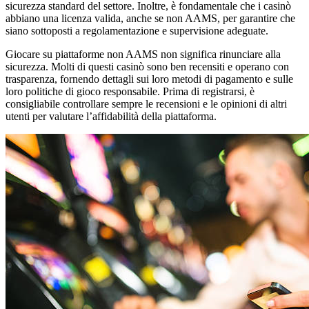
sicurezza standard del settore. Inoltre, è fondamentale che i casinò
abbiano una licenza valida, anche se non AAMS, per garantire che
siano sottoposti a regolamentazione e supervisione adeguate.
Giocare su piattaforme non AAMS non significa rinunciare alla
sicurezza. Molti di questi casinò sono ben recensiti e operano con
trasparenza, fornendo dettagli sui loro metodi di pagamento e sulle
loro politiche di gioco responsabile. Prima di registrarsi, è
consigliabile controllare sempre le recensioni e le opinioni di altri
utenti per valutare l’affidabilità della piattaforma.