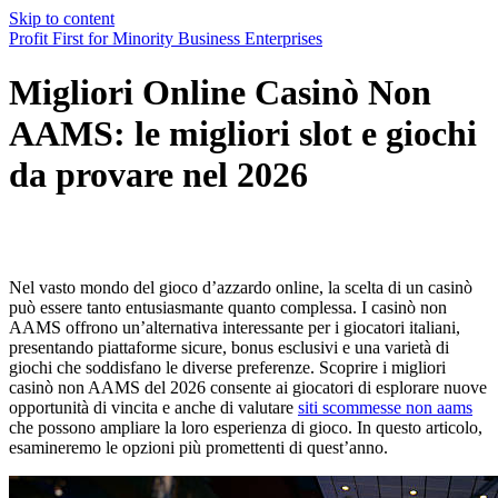
Skip to content
Profit First for Minority Business Enterprises
Migliori Online Casinò Non
AAMS: le migliori slot e giochi
da provare nel 2026
Nel vasto mondo del gioco d’azzardo online, la scelta di un casinò
può essere tanto entusiasmante quanto complessa. I casinò non
AAMS offrono un’alternativa interessante per i giocatori italiani,
presentando piattaforme sicure, bonus esclusivi e una varietà di
giochi che soddisfano le diverse preferenze. Scoprire i migliori
casinò non AAMS del 2026 consente ai giocatori di esplorare nuove
opportunità di vincita e anche di valutare
siti scommesse non aams
che possono ampliare la loro esperienza di gioco. In questo articolo,
esamineremo le opzioni più promettenti di quest’anno.