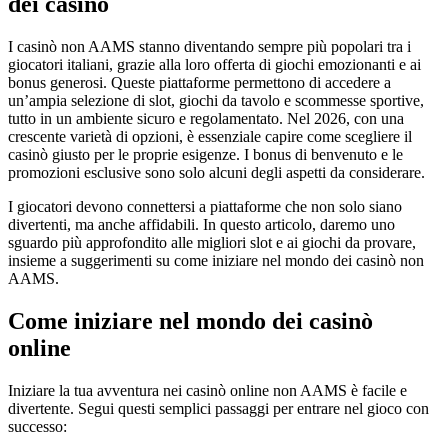
dei casinò
I casinò non AAMS stanno diventando sempre più popolari tra i
giocatori italiani, grazie alla loro offerta di giochi emozionanti e ai
bonus generosi. Queste piattaforme permettono di accedere a
un’ampia selezione di slot, giochi da tavolo e scommesse sportive,
tutto in un ambiente sicuro e regolamentato. Nel 2026, con una
crescente varietà di opzioni, è essenziale capire come scegliere il
casinò giusto per le proprie esigenze. I bonus di benvenuto e le
promozioni esclusive sono solo alcuni degli aspetti da considerare.
I giocatori devono connettersi a piattaforme che non solo siano
divertenti, ma anche affidabili. In questo articolo, daremo uno
sguardo più approfondito alle migliori slot e ai giochi da provare,
insieme a suggerimenti su come iniziare nel mondo dei casinò non
AAMS.
Come iniziare nel mondo dei casinò
online
Iniziare la tua avventura nei casinò online non AAMS è facile e
divertente. Segui questi semplici passaggi per entrare nel gioco con
successo: