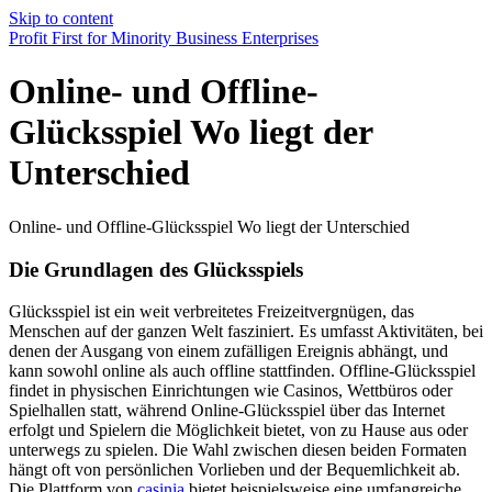
Skip to content
Profit First for Minority Business Enterprises
Online- und Offline-
Glücksspiel Wo liegt der
Unterschied
Online- und Offline-Glücksspiel Wo liegt der Unterschied
Die Grundlagen des Glücksspiels
Glücksspiel ist ein weit verbreitetes Freizeitvergnügen, das
Menschen auf der ganzen Welt fasziniert. Es umfasst Aktivitäten, bei
denen der Ausgang von einem zufälligen Ereignis abhängt, und
kann sowohl online als auch offline stattfinden. Offline-Glücksspiel
findet in physischen Einrichtungen wie Casinos, Wettbüros oder
Spielhallen statt, während Online-Glücksspiel über das Internet
erfolgt und Spielern die Möglichkeit bietet, von zu Hause aus oder
unterwegs zu spielen. Die Wahl zwischen diesen beiden Formaten
hängt oft von persönlichen Vorlieben und der Bequemlichkeit ab.
Die Plattform von
casinia
bietet beispielsweise eine umfangreiche