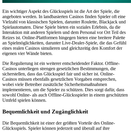
Ein wichtiger Aspekt des Glücksspiels ist die Art der Spiele, die
angeboten werden. In landbasierten Casinos finden Spieler oft eine
Vielzahl von klassischen Spielen, darunter Roulette, Blackjack und
Spielautomaten. Diese Spiele bieten ein soziales Erlebnis, da die
Interaktion mit anderen Spielern und dem Personal vor Ort Teil des
Reizes ist. Online-Plattformen hingegen bieten eine breitere Palette
an Spielmöglichkeiten, darunter Live-Dealer-Spiele, die das Gefühl
eines realen Casinos simulieren und gleichzeitig den Komfort der
eigenen vier Wände bieten.
Die Regulierung ist ein weiterer entscheidender Faktor. Offline-
Casinos unterliegen strengen gesetzlichen Bestimmungen, die
sicherstellen, dass das Glücksspiel fair und sicher ist. Online-
Casinos müssen ebenfalls gesetzlichen Vorgaben entsprechen,
wobei viele Betreiber zusätzliche Sicherheitsmaßnahmen
implementieren, um die Spieler zu schützen. Dies sorgt dafür, dass
sowohl Online- als auch Offline-Glücksspieler in einem geschützten
Umfeld spielen können.
Bequemlichkeit und Zugänglichkeit
Die Bequemlichkeit ist einer der größten Vorteile des Online-
Glücksspiels. Spieler können jederzeit und überall auf ihre