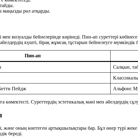
қтайды.
а маңызды рөл атқарды.
і мен визуалды бейнелерінде көрінеді. Пин-ап суреттері көбіне
йелдердің күшті, бірақ жұмсақ тұстарын бейнелеуге мүмкіндік б
Пин-ап
ы
Салқын, та
Классикалы
Бетти Пейдж
Альфонс Му
 көмектесті. Суреттердің эстетикалық мәні мен әйелдердің сұл
ы
ді, және оның көптеген артықшылықтары бар. Бұл өнер түрі жеке
дік береді.