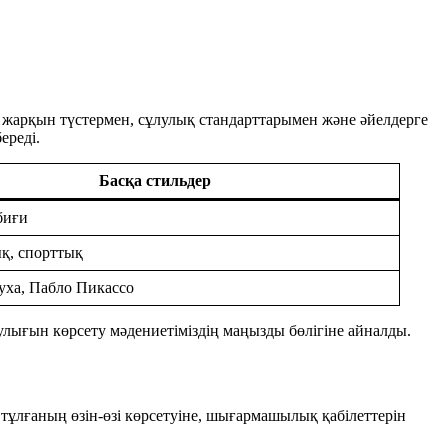
се жарқын түстермен, сұлулық стандарттарымен және әйелдерге
ереді.
Басқа стильдер
биғи
қ, спорттық
ха, Пабло Пикассо
улығын көрсету мәдениетіміздің маңызды бөлігіне айналды.
 тұлғаның өзін-өзі көрсетуіне, шығармашылық қабілеттерін