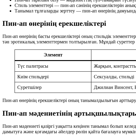
Стиль элементтері — пин-ап сәнінің ерекшеліктерін аны
Танымал тұлғаларды зерттеу — пин-ап өнерінің дамуынд
Пин-ап өнерінің ерекшеліктері
Пин-ап өнерінің басты ерекшеліктері оның стильдік элементтер
тән эротикалық элементтермен толтырылған. Мұндай суреттер ә
Элемент
Түс палитрасы
Жарқын, контрастт
Киім стильдері
Сексуалды, стильді
Суретшілер
Джилиан Винсент, 
Пин-ап өнерінің ерекшеліктері оның танымалдылығын арттыруға
Пин-ап мәдениетінің артықшылықтар
Пин-ап мәдениеті қазіргі уақытта кеңінен танымал болып келе
дамытуға және қоғамдағы әйелдер рөлін қайта бағалауға мүмкін