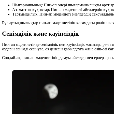
Шығармашылық: Пин-ап өнері шығармашылықты арттырад
Азаматтық құқықтар: Пин-ап мәдениеті әйелдердің құқықт
Тартымдылық: Пин-ап мәдениеті әйелдердің сексуалдылы
Бұл артықшылықтар пин-ап мәдениетінің қоғамдағы рөлін нығай
Сенімділік және қауіпсіздік
Пин-ап мәдениетінде сенімділік пен қауіпсіздік маңызды рөл ат
өздерін сенімді сезінуге, өз денесін қабылдауға және өзін-өзі ба
Сондай-ақ, пин-ап мәдениетінің дамуы әйелдер мен ерлер арасын