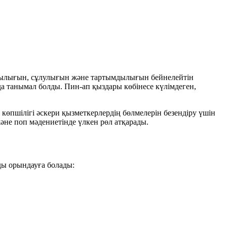
лдылығын, сұлулығын және тартымдылығын бейнелейтін
а танымал болды. Пин-ап қыздары көбінесе күлімдеген,
 көпшілігі әскери қызметкерлердің бөлмелерін безендіру үшін
және поп мәдениетінде үлкен рөл атқарады.
рды орындауға болады: