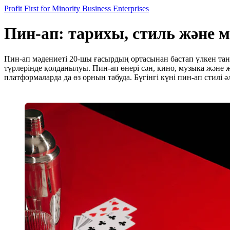
Skip
Profit First for Minority Business Enterprises
to
content
Пин-ап: тарихы, стиль және м
Пин-ап мәдениеті 20-шы ғасырдың ортасынан бастап үлкен таны
түрлерінде қолданылуы. Пин-ап өнері сән, кино, музыка және ж
платформаларда да өз орнын табуда. Бүгінгі күні пин-ап стилі