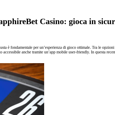
pphireBet Casino: gioca in sicur
iusta è fondamentale per un’esperienza di gioco ottimale. Tra le opzioni
tto accessibile anche tramite un’app mobile user-friendly. In questa recen