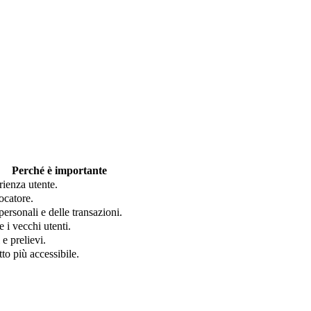
Perché è importante
ienza utente.
ocatore.
ersonali e delle transazioni.
 i vecchi utenti.
 e prelievi.
to più accessibile.