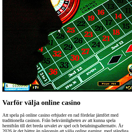
Varför välja online casino
Att spela på online casino erbjuder en rad fördelar jämfört med
traditionella casinon. Från bekvämligheten av att kunna spela
hemifrån till det breda urvalet av spel och betalningsalternativ. År
2026 är det bättre än någonsin att välja online gaming, med ständiga