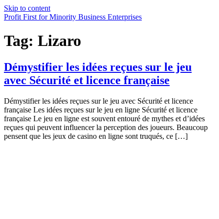
Skip to content
Profit First for Minority Business Enterprises
Tag:
Lizaro
Démystifier les idées reçues sur le jeu
avec Sécurité et licence française
Démystifier les idées reçues sur le jeu avec Sécurité et licence
française Les idées reçues sur le jeu en ligne Sécurité et licence
française Le jeu en ligne est souvent entouré de mythes et d’idées
reçues qui peuvent influencer la perception des joueurs. Beaucoup
pensent que les jeux de casino en ligne sont truqués, ce […]