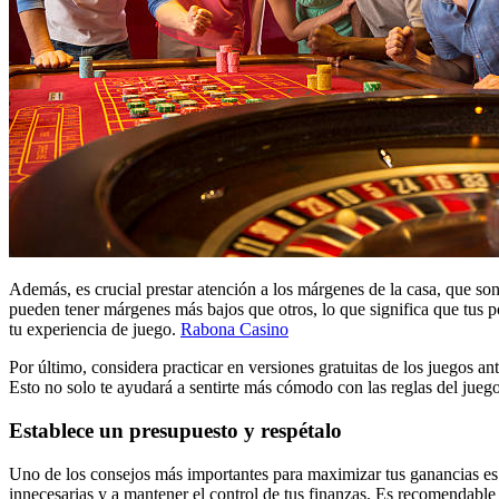
Además, es crucial prestar atención a los márgenes de la casa, que s
pueden tener márgenes más bajos que otros, lo que significa que tus po
tu experiencia de juego.
Rabona Casino
Por último, considera practicar en versiones gratuitas de los juegos an
Esto no solo te ayudará a sentirte más cómodo con las reglas del juego,
Establece un presupuesto y respétalo
Uno de los consejos más importantes para maximizar tus ganancias es e
innecesarias y a mantener el control de tus finanzas. Es recomendable