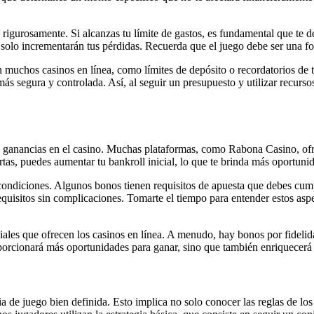
rigurosamente. Si alcanzas tu límite de gastos, es fundamental que te d
e solo incrementarán tus pérdidas. Recuerda que el juego debe ser una 
n muchos casinos en línea, como límites de depósito o recordatorios de
ás segura y controlada. Así, al seguir un presupuesto y utilizar recurs
ganancias en el casino. Muchas plataformas, como Rabona Casino, ofr
tas, puedes aumentar tu bankroll inicial, lo que te brinda más oportunid
 condiciones. Algunos bonos tienen requisitos de apuesta que debes cump
equisitos sin complicaciones. Tomarte el tiempo para entender estos aspe
iales que ofrecen los casinos en línea. A menudo, hay bonos por fidel
oporcionará más oportunidades para ganar, sino que también enriquecerá
a de juego bien definida. Esto implica no solo conocer las reglas de lo