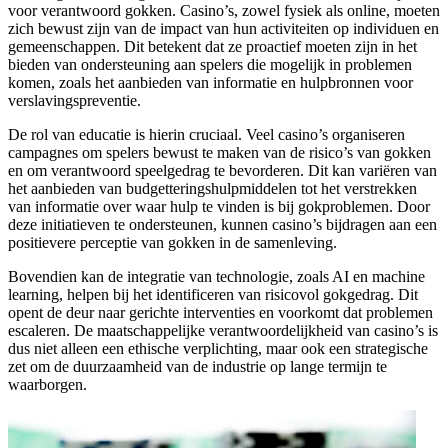
voor verantwoord gokken. Casino’s, zowel fysiek als online, moeten
zich bewust zijn van de impact van hun activiteiten op individuen en
gemeenschappen. Dit betekent dat ze proactief moeten zijn in het
bieden van ondersteuning aan spelers die mogelijk in problemen
komen, zoals het aanbieden van informatie en hulpbronnen voor
verslavingspreventie.
De rol van educatie is hierin cruciaal. Veel casino’s organiseren
campagnes om spelers bewust te maken van de risico’s van gokken
en om verantwoord speelgedrag te bevorderen. Dit kan variëren van
het aanbieden van budgetteringshulpmiddelen tot het verstrekken
van informatie over waar hulp te vinden is bij gokproblemen. Door
deze initiatieven te ondersteunen, kunnen casino’s bijdragen aan een
positievere perceptie van gokken in de samenleving.
Bovendien kan de integratie van technologie, zoals AI en machine
learning, helpen bij het identificeren van risicovol gokgedrag. Dit
opent de deur naar gerichte interventies en voorkomt dat problemen
escaleren. De maatschappelijke verantwoordelijkheid van casino’s is
dus niet alleen een ethische verplichting, maar ook een strategische
zet om de duurzaamheid van de industrie op lange termijn te
waarborgen.