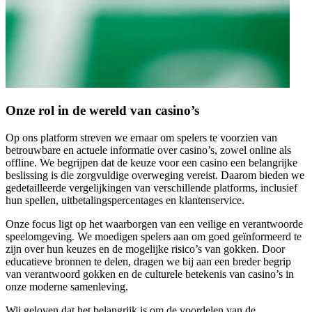
Onze rol in de wereld van casino’s
Op ons platform streven we ernaar om spelers te voorzien van
betrouwbare en actuele informatie over casino’s, zowel online als
offline. We begrijpen dat de keuze voor een casino een belangrijke
beslissing is die zorgvuldige overweging vereist. Daarom bieden we
gedetailleerde vergelijkingen van verschillende platforms, inclusief
hun spellen, uitbetalingspercentages en klantenservice.
Onze focus ligt op het waarborgen van een veilige en verantwoorde
speelomgeving. We moedigen spelers aan om goed geïnformeerd te
zijn over hun keuzes en de mogelijke risico’s van gokken. Door
educatieve bronnen te delen, dragen we bij aan een breder begrip
van verantwoord gokken en de culturele betekenis van casino’s in
onze moderne samenleving.
Wij geloven dat het belangrijk is om de voordelen van de