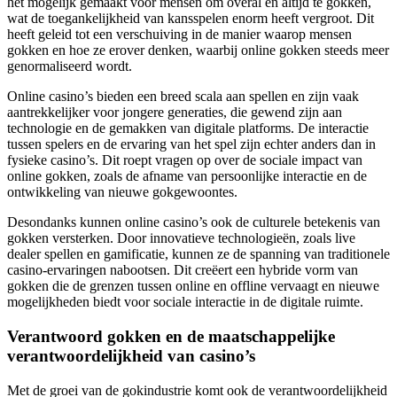
het mogelijk gemaakt voor mensen om overal en altijd te gokken,
wat de toegankelijkheid van kansspelen enorm heeft vergroot. Dit
heeft geleid tot een verschuiving in de manier waarop mensen
gokken en hoe ze erover denken, waarbij online gokken steeds meer
genormaliseerd wordt.
Online casino’s bieden een breed scala aan spellen en zijn vaak
aantrekkelijker voor jongere generaties, die gewend zijn aan
technologie en de gemakken van digitale platforms. De interactie
tussen spelers en de ervaring van het spel zijn echter anders dan in
fysieke casino’s. Dit roept vragen op over de sociale impact van
online gokken, zoals de afname van persoonlijke interactie en de
ontwikkeling van nieuwe gokgewoontes.
Desondanks kunnen online casino’s ook de culturele betekenis van
gokken versterken. Door innovatieve technologieën, zoals live
dealer spellen en gamificatie, kunnen ze de spanning van traditionele
casino-ervaringen nabootsen. Dit creëert een hybride vorm van
gokken die de grenzen tussen online en offline vervaagt en nieuwe
mogelijkheden biedt voor sociale interactie in de digitale ruimte.
Verantwoord gokken en de maatschappelijke
verantwoordelijkheid van casino’s
Met de groei van de gokindustrie komt ook de verantwoordelijkheid