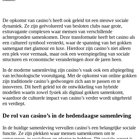
De opkomst van casino’s heeft ook geleid tot een nieuwe sociale
dynamiek. Ze zijn geëvolueerd van besloten clubs naar grote,
extravagante complexen waar mensen van verschillende
achtergronden samenkomen. Deze transformatie heeft het casino als
een cultureel symbool versterkt, waar de spanning van het gokken
samengaat met glamour en luxe. Hierdoor zijn casino’s niet alleen
een plek voor vermaak, maar ook een weerspiegeling van sociale
structuren en economische veranderingen door de jaren heen.
In de moderne samenleving zijn casino’s vaak ook een afspiegeling
van technologische vooruitgang. Met de opkomst van online gokken
zijn traditionele casino’s gedwongen zich aan te passen en te
innoveren. Dit heeft geleid tot de ontwikkeling van hybride
modellen waarin zowel fysiek als digitaal gokken samenkomt,
waardoor de culturele impact van casino’s verder wordt uitgebreid
en verdiept.
De rol van casino’s in de hedendaagse samenleving
In de huidige samenleving vervullen casino’s een belangrijke sociale
functie. Ze zijn plekken waar mensen samenkomen om te
ontspannen, te socializen en plezier te hebben. Dit sociale aspect is