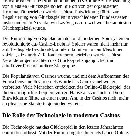
Transformation. Die Prohibition in den USA führte zur Entstehung
von illegalen Glücksspielhöllen, die oft von der organisierten
Kriminalität betrieben wurden. Diese Entwicklung führte zur
Legalisierung von Glücksspielen in verschiedenen Bundesstaaten,
insbesondere in Nevada, wo Las Vegas zum weltweit bekanntesten
Glücksspielziel wurde.
Die Einführung von Spielautomaten und modernen Spielsystemen
revolutionierte das Casino-Erlebnis. Spieler waren nicht mehr nur
auf Tischspiele beschränkt, sondern konnten nun an Maschinen
spielen, die durch Zufallsgeneratoren betrieben wurden. Diese
Veränderungen machten das Glücksspiel zugänglicher und
attraktiver für eine breitere Zielgruppe.
Die Popularität von Casinos wuchs, und mit dem Aufkommen des
Fernsehens und des Internets wurde das Glücksspiel weiter
verbreitet. Viele Menschen entdeckten das Online-Glücksspiel, das
ihnen ermöglichte, bequem von zu Hause aus zu spielen. Diese
Entwicklung führte zu einer neuen Ära, in der Casinos nicht mehr
an physische Standorte gebunden waren.
Die Rolle der Technologie in modernen Casinos
Die Technologie hat das Glücksspiel in den letzten Jahrzehnten
enorm beeinflusst. Mit der Einführung des Internets haben Online-