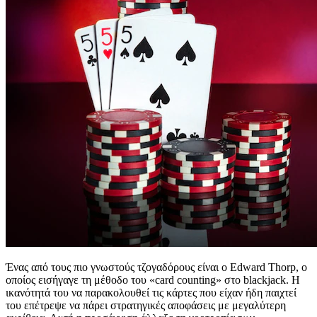
Ένας από τους πιο γνωστούς τζογαδόρους είναι ο Edward Thorp, ο
οποίος εισήγαγε τη μέθοδο του «card counting» στο blackjack. Η
ικανότητά του να παρακολουθεί τις κάρτες που είχαν ήδη παιχτεί
του επέτρεψε να πάρει στρατηγικές αποφάσεις με μεγαλύτερη