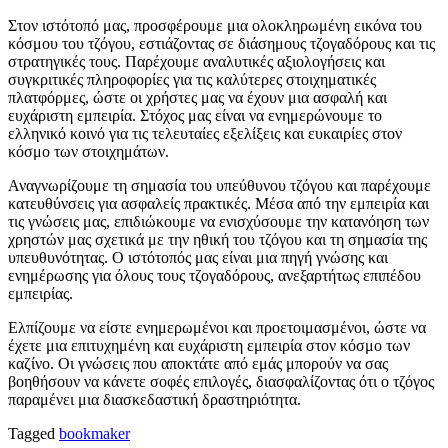
Στον ιστότοπό μας, προσφέρουμε μια ολοκληρωμένη εικόνα του
κόσμου του τζόγου, εστιάζοντας σε διάσημους τζογαδόρους και τις
στρατηγικές τους. Παρέχουμε αναλυτικές αξιολογήσεις και
συγκριτικές πληροφορίες για τις καλύτερες στοιχηματικές
πλατφόρμες, ώστε οι χρήστες μας να έχουν μια ασφαλή και
ευχάριστη εμπειρία. Στόχος μας είναι να ενημερώνουμε το
ελληνικό κοινό για τις τελευταίες εξελίξεις και ευκαιρίες στον
κόσμο των στοιχημάτων.
Αναγνωρίζουμε τη σημασία του υπεύθυνου τζόγου και παρέχουμε
κατευθύνσεις για ασφαλείς πρακτικές. Μέσα από την εμπειρία και
τις γνώσεις μας, επιδιώκουμε να ενισχύσουμε την κατανόηση των
χρηστών μας σχετικά με την ηθική του τζόγου και τη σημασία της
υπευθυνότητας. Ο ιστότοπός μας είναι μια πηγή γνώσης και
ενημέρωσης για όλους τους τζογαδόρους, ανεξαρτήτως επιπέδου
εμπειρίας.
Ελπίζουμε να είστε ενημερωμένοι και προετοιμασμένοι, ώστε να
έχετε μια επιτυχημένη και ευχάριστη εμπειρία στον κόσμο των
καζίνο. Οι γνώσεις που αποκτάτε από εμάς μπορούν να σας
βοηθήσουν να κάνετε σοφές επιλογές, διασφαλίζοντας ότι ο τζόγος
παραμένει μια διασκεδαστική δραστηριότητα.
Tagged
bookmaker