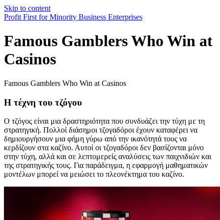
Skip to content
Profit First for Minority Business Enterprises
Famous Gamblers Who Win at
Casinos
Famous Gamblers Who Win at Casinos
Η τέχνη του τζόγου
Ο τζόγος είναι μια δραστηριότητα που συνδυάζει την τύχη με τη
στρατηγική. Πολλοί διάσημοι τζογαδόροι έχουν καταφέρει να
δημιουργήσουν μια φήμη γύρω από την ικανότητά τους να
κερδίζουν στα καζίνο. Αυτοί οι τζογαδόροι δεν βασίζονται μόνο
στην τύχη, αλλά και σε λεπτομερείς αναλύσεις των παιχνιδιών και
της στρατηγικής τους. Για παράδειγμα, η εφαρμογή μαθηματικών
μοντέλων μπορεί να μειώσει το πλεονέκτημα του καζίνο.