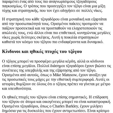
παραμένει ένας από τους πιο αναγνωρίσιμους τζογαδόρους
παγκοσμίως. Ο τρόπος που προσεγγίζει τον τζόγο είναι μια μίξη
τύχης και στρατηγικής, που τον έχει οδηγήσει σε πολλές νίκες.
Η στρατηγική του κάθε τζογαδόρου είναι μοναδική και εξαρτάται
από την προσωπικότητά τους. Ορισμένοι παίκτες προτιμούν να
παίζουν προσεκτικά και να προσπαθούν να ελαχιστοποιούν τις
απώλειές τους, ενώ άλλοι είναι πιο επιθετικοί, κυνηγώντας μεγάλες
νίκες χωρίς δεύτερες σκέψεις. Αυτή η ποικιλία στρατηγικών
καθιστά τον κόσμο του τζόγου πιο ενδιαφέροντα και δυναμικό.
Κίνδυνοι και ηθικές πτυχές του τζόγου
Ο τζόγος μπορεί να προσφέρει μεγάλα κέρδη, αλλά οι κίνδυνοι
είναι επίσης μεγάλοι. Πολλοί διάσημοι τζογαδόροι έχουν βιώσει τις
συνέπειες της υπερβολής και της εξάρτησης από τον τζόγο.
Ορισμένοι από αυτούς, όπως ο Mike Matusow, έχουν ανοίξει για
τις προσωπικές τους μάχες με την εθιστική συμπεριφορά. Αυτές οι
ιστορίες θυμίζουν σε όλους ότι ο τζόγος πρέπει να γίνεται με μέτρο
και υπευθυνότητα.
Οι ηθικές πτυχές του τζόγου είναι επίσης σημαντικές. Η επίδραση
του τζόγου σε άτομα και οικογένειες μπορεί να είναι καταστροφική.
Ορισμένοι τζογαδόροι, όπως ο Charles Barkley, έχουν μιλήσει
δημόσια για τις δυσκολίες που έχουν αντιμετωπίσει. Είναι κρίσιμο