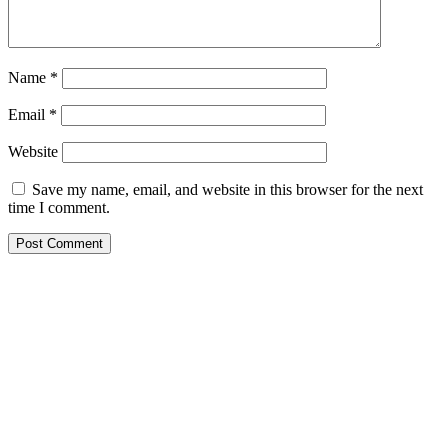
Name
*
Email
*
Website
Save my name, email, and website in this browser for the next
time I comment.