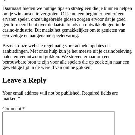
Daarnaast bieden we nuttige tips en strategieën die je kunnen helpen
om je winkansen te vergroten. Of je nu een beginner bent of een
ervaren speler, onze uitgebreide gidsen zorgen ervoor dat je goed
geïnformeerd bent over de laatste trends en ontwikkelingen in de
casino-industrie. Dit maakt het gemakkelijker om te genieten van
een veilige en aangename speelervaring.
Bezoek onze website regelmatig voor actuele updates en
aanbiedingen. Met onze hulp kun je het meeste uit je casinobeleving
halen en verantwoord gokken. We streven ernaar om een
betrouwbare bron te zijn voor alle spelers die op zoek zijn naar een
geweldige tijd in de wereld van online gokken.
Leave a Reply
Your email address will not be published.
Required fields are
marked
*
Comment
*