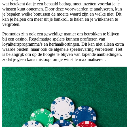
wat betekent dat je een bepaald bedrag moet inzetten voordat je je
winsten kunt opnemen. Door deze voorwaarden te analyseren, kun
je bepalen welke bonussen de moeite waard zijn en welke niet. Dit
kan je helpen om meer uit je bankroll te halen en je winkansen te
vergroten.
Promoties zijn ook een geweldige manier om betrokken te blijven
bij een casino. Regelmatige spelers kunnen profiteren van
loyaliteitsprogramma’s en herhaalkortingen. Dit kan niet alleen extra
waarde bieden, maar ook de algehele speelervaring verbeteren. Het
is belangrijk om op de hoogte te blijven van lopende aanbiedingen,
zodat je geen kans misloopt om je winst te maximaliseren.