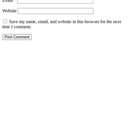
Email
*
Website
Save my name, email, and website in this browser for the next
time I comment.