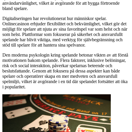
användarvänlighet, vilket är avgörande för att bygga förtroende
bland spelare.
Digitaliseringen har revolutionerat hur människor spelar.
Onlinecasinon erbjuder flexibilitet och bekvämlighet, vilket gör det
möjligt för spelare att njuta av sina favoritspel var som helst och när
som helst. Plattformar som fokuserar på säkerhet och ansvarsfullt
spelande har blivit viktiga, med verktyg för självbegränsning och
stöd till spelare för att hantera sina spelvanor.
Den moderna psykologin kring spelande betonar vikten av att förstå
motivationen bakom spelande. Flera faktorer, inklusive belöningar,
risk och social interaktion, påverkar spelarnas beteende och
beslutsfattande. Genom att fokusera på dessa aspekter kan både
spelare och operatörer skapa en mer medveten och ansvarsfull
spelmiljö, vilket är avgörande i en tid där spelandet fortsätter att öka
i popularitet.