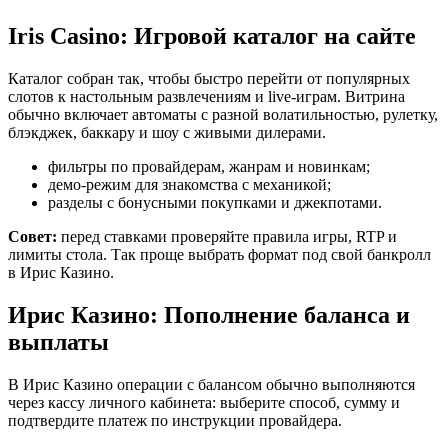
Iris Casino: Игровой каталог на сайте
Каталог собран так, чтобы быстро перейти от популярных
слотов к настольным развлечениям и live-играм. Витрина
обычно включает автоматы с разной волатильностью, рулетку,
блэкджек, баккару и шоу с живыми дилерами.
фильтры по провайдерам, жанрам и новинкам;
демо-режим для знакомства с механикой;
разделы с бонусными покупками и джекпотами.
Совет:
перед ставками проверяйте правила игры, RTP и
лимиты стола. Так проще выбрать формат под свой банкролл
в Ирис Казино.
Ирис Казино: Пополнение баланса и
выплаты
В Ирис Казино операции с балансом обычно выполняются
через кассу личного кабинета: выберите способ, сумму и
подтвердите платеж по инструкции провайдера.