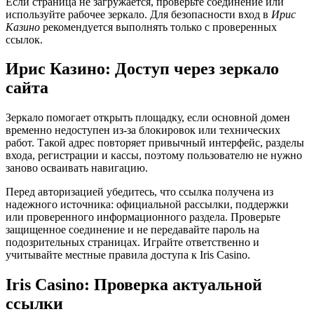
Если страница не загружается, проверьте соединение или
используйте рабочее зеркало. Для безопасности вход в
Ирис
Казино
рекомендуется выполнять только с проверенных
ссылок.
Ирис Казино: Доступ через зеркало
сайта
Зеркало помогает открыть площадку, если основной домен
временно недоступен из-за блокировок или технических
работ. Такой адрес повторяет привычный интерфейс, разделы
входа, регистрации и кассы, поэтому пользователю не нужно
заново осваивать навигацию.
Перед авторизацией убедитесь, что ссылка получена из
надежного источника: официальной рассылки, поддержки
или проверенного информационного раздела. Проверьте
защищенное соединение и не передавайте пароль на
подозрительных страницах. Играйте ответственно и
учитывайте местные правила доступа к Iris Casino.
Iris Casino: Проверка актуальной
ссылки