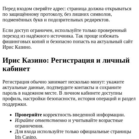
Перед входом сверяйте адрес: страница должна открываться
по защищённому протоколу, без лишних символов,
подменённых букв и подозрительных редиректов.
Если доступ ограничен, используйте только проверенный
переход из надёжного источника. Так проще избежать
фишинговых копий и безопасно попасть на актуальный сайт
Ирис Казино.
Ирис Казино: Регистрация и личный
кабинет
Регистрация обычно занимает несколько минут: укажите
актуальные данные, подтвердите контакты и сохраните
пароль в надежном месте. В личном кабинете доступны
профиль, настройки безопасности, история операций и раздел
поддержки.
Проверяйте
корректность введенной информации.
Играйте ответственно
и учитывайте возрастные
ограничения.
Для входа используйте только официальные страницы
Iris Casino.