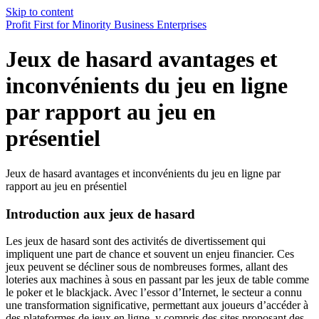
Skip to content
Profit First for Minority Business Enterprises
Jeux de hasard avantages et
inconvénients du jeu en ligne
par rapport au jeu en
présentiel
Jeux de hasard avantages et inconvénients du jeu en ligne par
rapport au jeu en présentiel
Introduction aux jeux de hasard
Les jeux de hasard sont des activités de divertissement qui
impliquent une part de chance et souvent un enjeu financier. Ces
jeux peuvent se décliner sous de nombreuses formes, allant des
loteries aux machines à sous en passant par les jeux de table comme
le poker et le blackjack. Avec l’essor d’Internet, le secteur a connu
une transformation significative, permettant aux joueurs d’accéder à
des plateformes de jeux en ligne, y compris des sites proposant des