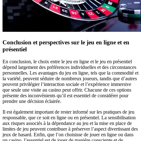
Conclusion et perspectives sur le jeu en ligne et en
présentiel
En conclusion, le choix entre le jeu en ligne et le jeu en présentiel
dépend largement des préférences individuelles et des circonstances
personnelles. Les avantages du jeu en ligne, tels que la commodité et
la variété, peuvent séduire de nombreux joueurs, tandis que d’autres
peuvent privilégier l’interaction sociale et l’expérience immersive
que seule une visite au casino peut offrir. Chacune de ces options
présente des inconvénients qu’il est essentiel de considérer pour
prendre une décision éclairée.
Il est également important de rester informé sur les pratiques de jeu
responsable, que ce soit en ligne ou en présentiel. La sensibilisation
aux risques associés à la dépendance au jeu et la mise en place de
limites de jeu peuvent contribuer à préserver l’aspect divertissant des
jeux de hasard. Enfin, que l’on choisisse de jouer en ligne ou dans
un casino, l’essentiel est de jouer de manière consciente et de