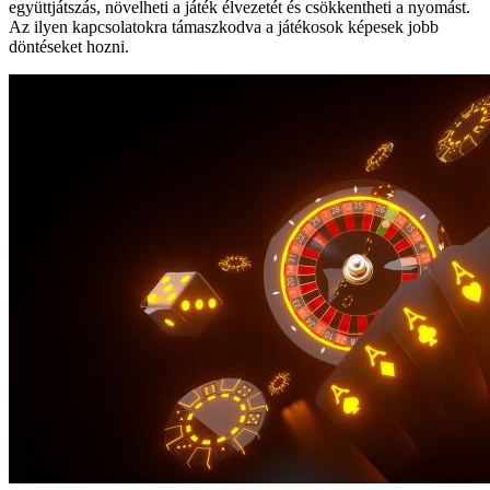
együttjátszás, növelheti a játék élvezetét és csökkentheti a nyomást.
Az ilyen kapcsolatokra támaszkodva a játékosok képesek jobb
döntéseket hozni.