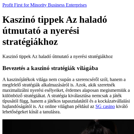
Skip
Profit First for Minority Business Enterprises
to
content
Kaszinó tippek Az haladó
útmutató a nyerési
stratégiákhoz
Kaszinó tippek Az haladó útmutató a nyerési stratégiákhoz
Bevezetés a kaszinó stratégiák világába
A kaszinójátékok világa nem csupán a szerencséről szól, hanem a
megfelelő stratégiák alkalmazásáról is. Azok, akik szeretnék
maximalizálni nyerési esélyeiket, érdemes alaposan megismerniük a
különböző stratégiákat. A stratégia kiválasztása nemcsak a játék
típusától függ, hanem a játékos tapasztalatától és a kockázatvállalási
hajlandóságától is. Az online világban például az
SG casino
kiváló
lehetőségeket kínál a tanulásra.