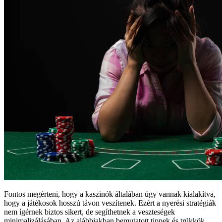
Fontos megérteni, hogy a kaszinók általában úgy vannak kialakítva,
hogy a játékosok hosszú távon veszítenek. Ezért a nyerési stratégiák
nem ígérnek biztos sikert, de segíthetnek a veszteségek
minimalizálásában. Az alábbiakban bemutatott tippek és trükkök