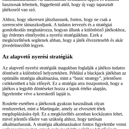
hasznosak lehetnek, függetlenül attól, hogy új vagy tapasztalt
játékosról van szó.
Ahhoz, hogy sikeresen játszhassunk, fontos, hogy ne csak a
szerencsére támaszkodjunk. A tudatos tervezés és a stratégiai
gondolkodás meghatározza, hogyan állunk a különböző játékokhoz,
így érdemes elmélyedni a nyerési stratégiákban. Ezek a
megközelítések segítenek abban, hogy a játék élvezetesebb és akár
jövedelmezőbb legyen.
Az alapvető nyerési stratégiák
Az alapvető nyerési stratégiák magukban foglalják a játékos tudatos
döntéseit a különböző helyzetekben. Például a blackjack játékban az
optimális stratégia alkalmazása, mint a “basic strategy”, jelentősen
csökkentheti a ház előnyét. Ez a stratégia arra összpontosít, hogy a
játékos a legjobb döntéseket hozza a lapok értéke alapján,
figyelembe véve a kereskedő lapját is.
Roulette esetében a játékosok gyakran használnak olyan
rendszereket, mint a Martingale, amely az elvesztett tétek
megduplázására épít. Ez a megközelítés azonban kockázatos lehet,
mivel jelentős tőkére van szükség ahhoz, hogy tartósan
alkalmazhassuk. A stratégia alkalmazásakor fontos figyelembe venni