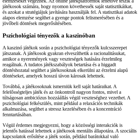
elemzéseket végeznek. Az online játékplatformok lehetővé teszik a
játékosok számára, hogy nyomon követhessék saját statisztikáikat,
és azokat a stratégiájuk javítására használják fel. A statisztikai adatok
alapos elemzése segíthet a gyenge pontok felismerésében és a
jövőbeli döntések megerősítésében.
Pszichológiai tényezők a kaszinóban
A kaszinó játékok során a pszichológiai tényezők kulcsszerepet
játszanak. A játékosok gyakran elveszíthetik a racionalitásukat,
amikor a nyeremények vagy veszteségek hatására érzelmileg
reagálnak. A tudatos játékszabályok betartása és a higgadt
döntéshozatal segíthet a játékosoknak elkerülni az érzelmi alapú
döntéseket, amelyek hosszú távon károsak lehetnek.
Továbbá, a játékosoknak ismerniük kell saját határaikat. A
felelősségteljes játék és az önkontroll nagyon fontos, mivel a
túlságosan ambiciózus hozzáállás végül veszteséghez vezethet. A
pszichológiai felkészülés, mint például a relaxációs technikák
alkalmazása, segíthet a stressz kezelésében és a koncentráció
fenntartásában.
Végül érdemes megjegyezni, hogy a közösségi interakciók is
jelentős hatással lehetnek a játékosok mentális állapotára. A szociális
kapcsolatok erősítése a játék során, például barátokkal való