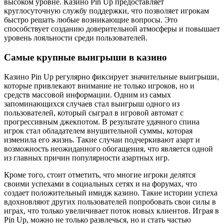
высоком уровне. Казино Pin Up предоставляет
круглосуточную службу поддержки, что позволяет игрокам
быстро решать любые возникающие вопросы. Это
способствует созданию доверительной атмосферы и повышает
уровень лояльности среди пользователей.
Самые крупные выигрыши в казино
Казино Pin Up регулярно фиксирует значительные выигрыши,
которые привлекают внимание не только игроков, но и
средств массовой информации. Одним из самых
запоминающихся случаев стал выигрыш одного из
пользователей, который сыграл в игровой автомат с
прогрессивным джекпотом. В результате удачного спина
игрок стал обладателем внушительной суммы, которая
изменила его жизнь. Такие случаи подчеркивают азарт и
возможность неожиданного обогащения, что является одной
из главных причин популярности азартных игр.
Кроме того, стоит отметить, что многие игроки делятся
своими успехами в социальных сетях и на форумах, что
создает положительный имидж казино. Такие истории успеха
вдохновляют других пользователей попробовать свои силы в
играх, что только увеличивает поток новых клиентов. Играя в
Pin Up, можно не только развлечься, но и стать частью