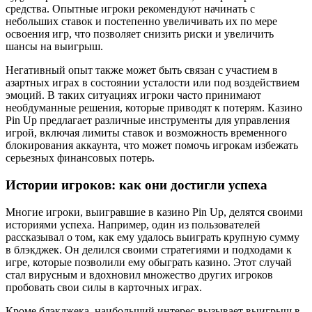
средства. Опытные игроки рекомендуют начинать с
небольших ставок и постепенно увеличивать их по мере
освоения игр, что позволяет снизить риски и увеличить
шансы на выигрыш.
Негативный опыт также может быть связан с участием в
азартных играх в состоянии усталости или под воздействием
эмоций. В таких ситуациях игроки часто принимают
необдуманные решения, которые приводят к потерям. Казино
Pin Up предлагает различные инструменты для управления
игрой, включая лимиты ставок и возможность временного
блокирования аккаунта, что может помочь игрокам избежать
серьезных финансовых потерь.
Истории игроков: как они достигли успеха
Многие игроки, выигравшие в казино Pin Up, делятся своими
историями успеха. Например, один из пользователей
рассказывал о том, как ему удалось выиграть крупную сумму
в блэкджек. Он делился своими стратегиями и подходами к
игре, которые позволили ему обыграть казино. Этот случай
стал вирусным и вдохновил множество других игроков
пробовать свои силы в карточных играх.
Кроме блэкджека, наибольший интерес вызывает выигрыш в