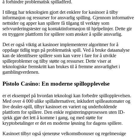
å forhindre problematisk spilladferd.
I tillegg har teknologien gjort det enklere for kasinoer å tilby
informasjon og ressurser for ansvarlig spilling. Gjennom informative
nettsider og apper kan spillere få tilgang til verktøy som
selvvurderingstester og kontaktinformasjon til hjelpelinjer. Dette gir
en tryggere plattform for spillere som ønsker å spille ansvarlig.
Det er også viktig at kasinoer implementerer algoritmer for å
oppdage tidlig tegn på problematisk spill. Ved å bruke dataanalyse
kan de identifisere spillere som kan være i fare for å utvikle
spilleproblemer og tilby støtte og ressurser. Dette viser at
teknologiske fremskritt kan brukes til å fremme ansvarlighet i
gamblingverdenen.
Pistolo Casino: En moderne spillopplevelse
er et eksempel på hvordan teknologi kan forbedre spillopplevelsen.
Med over 4 000 ulike spillalternativer, inkludert spilleautomater og
live dealer-spill, tilbyr kasinoet en variert og underholdende
plattform for spillere. Den enkle registreringsprosessen uten ID-
sjekk gjør det lett å komme i gang, og med støtte for
kryptobetalinger er det en moderne løsning for dagens spillere.
Kasinoet tilbyr også sjenerøse velkomstbonuser og regelmessige