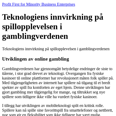
Skip
Profit First for Minority Business Enterprises
to
content
Teknologiens innvirkning på
spillopplevelsen i
gamblingverdenen
Teknologiens innvirkning på spillopplevelsen i gamblingverdenen
Utviklingen av online gambling
Gamblingverdenen har gjennomgått betydelige endringer de siste to
tiårene, i stor grad drevet av teknologi. Overgangen fra fysiske
kasinoer til online plattformer har revolusjonert måten folk spiller på.
Med tilgjengeligheten av internett har spillere nå tilgang til et bredt
spekter av spill fra komforten av eget hjem. Denne utviklingen har
gjort gambling mer tilgjengelig for mange, og tiltrukket seg nye
spillere som tidligere ikke ville ha vurdert fysiske kasinoer.
I tillegg har utviklingen av mobilteknologi spilt en kritisk rolle.
Spillere kan nå spille sine favorittspill fra smarttelefoner og nettbrett,
noe som gir en fleksibilitet som ikke tidligere har vært mulig.