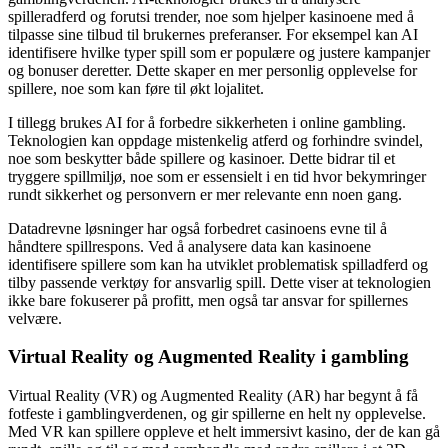
spilleradferd og forutsi trender, noe som hjelper kasinoene med å
tilpasse sine tilbud til brukernes preferanser. For eksempel kan AI
identifisere hvilke typer spill som er populære og justere kampanjer
og bonuser deretter. Dette skaper en mer personlig opplevelse for
spillere, noe som kan føre til økt lojalitet.
I tillegg brukes AI for å forbedre sikkerheten i online gambling.
Teknologien kan oppdage mistenkelig atferd og forhindre svindel,
noe som beskytter både spillere og kasinoer. Dette bidrar til et
tryggere spillmiljø, noe som er essensielt i en tid hvor bekymringer
rundt sikkerhet og personvern er mer relevante enn noen gang.
Datadrevne løsninger har også forbedret casinoens evne til å
håndtere spillrespons. Ved å analysere data kan kasinoene
identifisere spillere som kan ha utviklet problematisk spilladferd og
tilby passende verktøy for ansvarlig spill. Dette viser at teknologien
ikke bare fokuserer på profitt, men også tar ansvar for spillernes
velvære.
Virtual Reality og Augmented Reality i gambling
Virtual Reality (VR) og Augmented Reality (AR) har begynt å få
fotfeste i gamblingverdenen, og gir spillerne en helt ny opplevelse.
Med VR kan spillere oppleve et helt immersivt kasino, der de kan gå