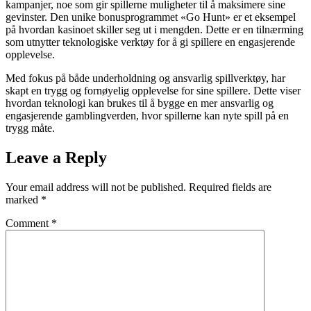
kampanjer, noe som gir spillerne muligheter til å maksimere sine
gevinster. Den unike bonusprogrammet «Go Hunt» er et eksempel
på hvordan kasinoet skiller seg ut i mengden. Dette er en tilnærming
som utnytter teknologiske verktøy for å gi spillere en engasjerende
opplevelse.
Med fokus på både underholdning og ansvarlig spillverktøy, har
skapt en trygg og fornøyelig opplevelse for sine spillere. Dette viser
hvordan teknologi kan brukes til å bygge en mer ansvarlig og
engasjerende gamblingverden, hvor spillerne kan nyte spill på en
trygg måte.
Leave a Reply
Your email address will not be published.
Required fields are
marked
*
Comment
*