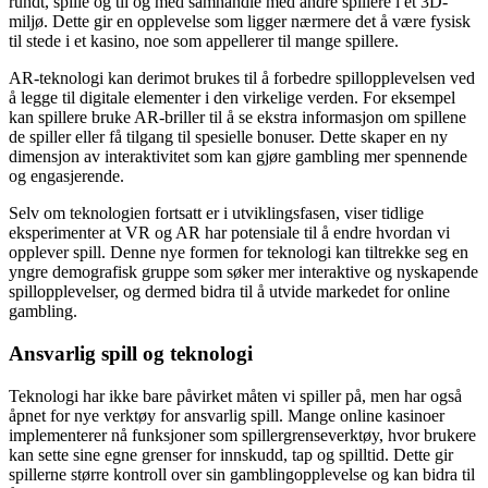
rundt, spille og til og med samhandle med andre spillere i et 3D-
miljø. Dette gir en opplevelse som ligger nærmere det å være fysisk
til stede i et kasino, noe som appellerer til mange spillere.
AR-teknologi kan derimot brukes til å forbedre spillopplevelsen ved
å legge til digitale elementer i den virkelige verden. For eksempel
kan spillere bruke AR-briller til å se ekstra informasjon om spillene
de spiller eller få tilgang til spesielle bonuser. Dette skaper en ny
dimensjon av interaktivitet som kan gjøre gambling mer spennende
og engasjerende.
Selv om teknologien fortsatt er i utviklingsfasen, viser tidlige
eksperimenter at VR og AR har potensiale til å endre hvordan vi
opplever spill. Denne nye formen for teknologi kan tiltrekke seg en
yngre demografisk gruppe som søker mer interaktive og nyskapende
spillopplevelser, og dermed bidra til å utvide markedet for online
gambling.
Ansvarlig spill og teknologi
Teknologi har ikke bare påvirket måten vi spiller på, men har også
åpnet for nye verktøy for ansvarlig spill. Mange online kasinoer
implementerer nå funksjoner som spillergrenseverktøy, hvor brukere
kan sette sine egne grenser for innskudd, tap og spilltid. Dette gir
spillerne større kontroll over sin gamblingopplevelse og kan bidra til