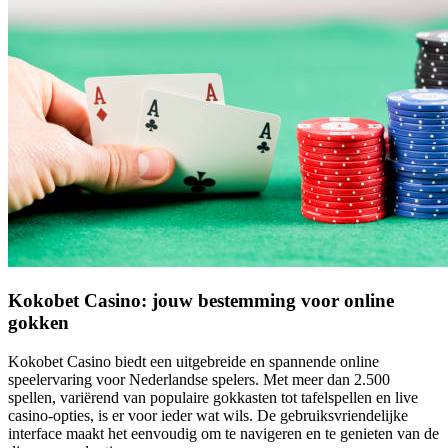
Kokobet Casino: jouw bestemming voor online
gokken
Kokobet Casino biedt een uitgebreide en spannende online
speelervaring voor Nederlandse spelers. Met meer dan 2.500
spellen, variërend van populaire gokkasten tot tafelspellen en live
casino-opties, is er voor ieder wat wils. De gebruiksvriendelijke
interface maakt het eenvoudig om te navigeren en te genieten van de