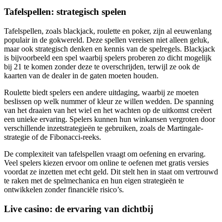
Tafelspellen: strategisch spelen
Tafelspellen, zoals blackjack, roulette en poker, zijn al eeuwenlang
populair in de gokwereld. Deze spellen vereisen niet alleen geluk,
maar ook strategisch denken en kennis van de spelregels. Blackjack
is bijvoorbeeld een spel waarbij spelers proberen zo dicht mogelijk
bij 21 te komen zonder deze te overschrijden, terwijl ze ook de
kaarten van de dealer in de gaten moeten houden.
Roulette biedt spelers een andere uitdaging, waarbij ze moeten
beslissen op welk nummer of kleur ze willen wedden. De spanning
van het draaien van het wiel en het wachten op de uitkomst creëert
een unieke ervaring. Spelers kunnen hun winkansen vergroten door
verschillende inzetstrategieën te gebruiken, zoals de Martingale-
strategie of de Fibonacci-reeks.
De complexiteit van tafelspellen vraagt om oefening en ervaring.
Veel spelers kiezen ervoor om online te oefenen met gratis versies
voordat ze inzetten met echt geld. Dit stelt hen in staat om vertrouwd
te raken met de spelmechanica en hun eigen strategieën te
ontwikkelen zonder financiële risico’s.
Live casino: de ervaring van dichtbij