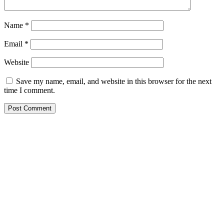
Name
*
Email
*
Website
Save my name, email, and website in this browser for the next
time I comment.