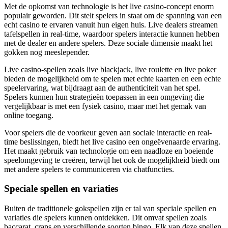
Met de opkomst van technologie is het live casino-concept enorm
populair geworden. Dit stelt spelers in staat om de spanning van een
echt casino te ervaren vanuit hun eigen huis. Live dealers streamen
tafelspellen in real-time, waardoor spelers interactie kunnen hebben
met de dealer en andere spelers. Deze sociale dimensie maakt het
gokken nog meeslepender.
Live casino-spellen zoals live blackjack, live roulette en live poker
bieden de mogelijkheid om te spelen met echte kaarten en een echte
speelervaring, wat bijdraagt aan de authenticiteit van het spel.
Spelers kunnen hun strategieën toepassen in een omgeving die
vergelijkbaar is met een fysiek casino, maar met het gemak van
online toegang.
Voor spelers die de voorkeur geven aan sociale interactie en real-
time beslissingen, biedt het live casino een ongeëvenaarde ervaring.
Het maakt gebruik van technologie om een naadloze en boeiende
speelomgeving te creëren, terwijl het ook de mogelijkheid biedt om
met andere spelers te communiceren via chatfuncties.
Speciale spellen en variaties
Buiten de traditionele gokspellen zijn er tal van speciale spellen en
variaties die spelers kunnen ontdekken. Dit omvat spellen zoals
baccarat, craps en verschillende soorten bingo. Elk van deze spellen